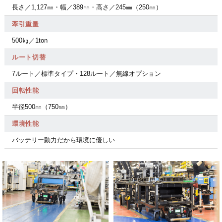
長さ／1,127㎜・幅／389㎜・高さ／245㎜（250㎜）
牽引重量
500㎏／1ton
ルート切替
7ルート／標準タイプ・128ルート／無線オプション
回転性能
半径500㎜（750㎜）
環境性能
バッテリー動力だから環境に優しい