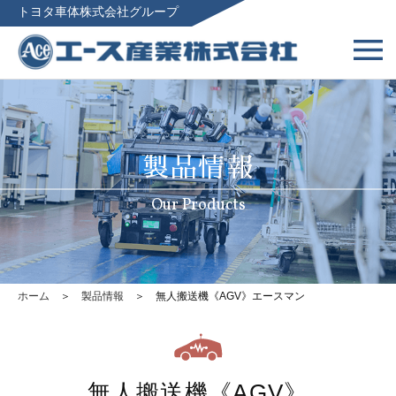
トヨタ車体株式会社グループ
製品情報
Our Products
ホーム
＞
製品情報
＞ 無人搬送機《AGV》エースマン
無人搬送機《AGV》